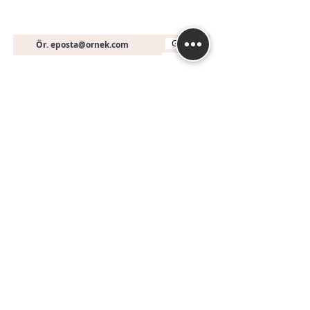
E-posta
Gönder
İletişim
+90 (536) 451 19 46
info@muhasebeegitimi
.com
Fethiye Mah. Turan (240) Sk. No: 3A A Blok D:
16
Nilüfer / BURSA
İstanbul
© 2014 | Biri Muhasebe Mi Dedi?
Bir Özlem Pala girişimidir.