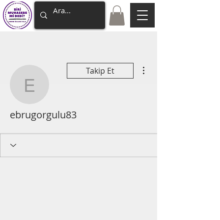
Diğer Eylemler
Takip Et
ebrugorgulu83
ebrugorgulu83