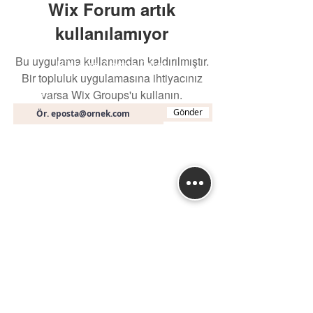
Wix Forum artık
kullanılamıyor
Bu uygulama kullanımdan kaldırılmıştır.
Bültene Abone Olun
Bir topluluk uygulamasına ihtiyacınız
varsa Wix Groups'u kullanın.
E-posta
Gönder
İletişim
+90 (536) 451 19 46
info@muhasebeegitimi
.com
Fethiye Mah. Turan (240) Sk. No: 3A A Blok D:
16
Nilüfer / BURSA
İstanbul