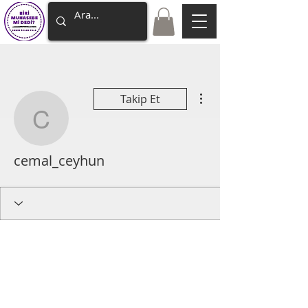
Diğer Eylemler
Takip Et
cemal_ceyhun
cemal_ceyhun