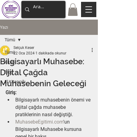
Yazı
Tümü
Selçuk Keser
Tümü
22 Oca 2024
1 dakikada okunur
Bilgisayarlı Muhasebe:
Kitap
Dijital Çağda
Blog
Muhasebenin Geleceği
El Kitapçığı
Giriş:
Bilgisayarlı muhasebenin önemi ve 
dijital çağda muhasebe 
pratiklerinin nasıl değiştiği.
MuhasebeEgitimi.com
'un 
Bilgisayarlı Muhasebe kursuna 
genel bir bakış.