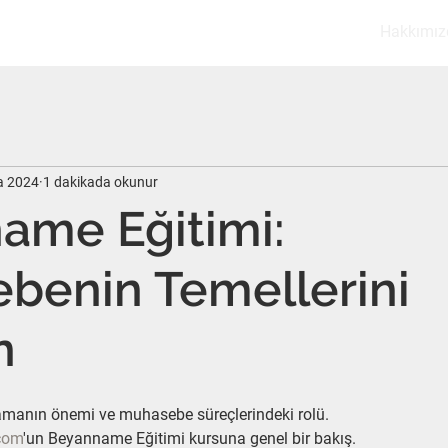
Hakkımız
a 2024
1 dakikada okunur
ame Eğitimi:
benin Temellerini
n
manın önemi ve muhasebe süreçlerindeki rolü.
com
'un Beyanname Eğitimi kursuna genel bir bakış.