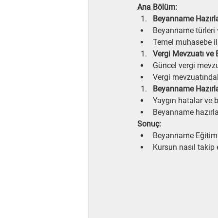
Ana Bölüm:
Beyanname Hazırla
Beyanname türleri 
Temel muhasebe ilk
Vergi Mevzuatı ve
Güncel vergi mevz
Vergi mevzuatındaki
Beyanname Hazırla
Yaygın hatalar ve 
Beyanname hazırlam
Sonuç:
Beyanname Eğitimin
Kursun nasıl takip e