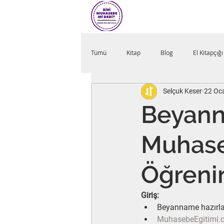
Tümü
Kitap
Blog
El Kitapçığı
Selçuk Keser
22 Oc
Beyann
Muhase
Öğreni
Giriş:
Beyanname hazırla
MuhasebeEgitimi.