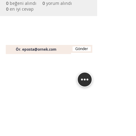
0
beğeni alındı
0
yorum alındı
0
en iyi cevap
Bültene Abone Olun
E-posta
Gönder
İletişim
+90 (536) 451 19 46
info@muhasebeegitimi
.com
Fethiye Mah. Turan (240) Sk. No: 3A A Blok D:
16
Nilüfer / BURSA
İstanbul