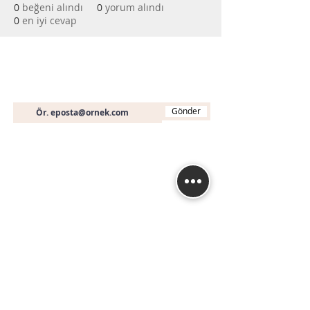
0
beğeni alındı
0
yorum alındı
0
en iyi cevap
Bültene Abone Olun
E-posta
Gönder
İletişim
+90 (536) 451 19 46
info@muhasebeegitimi
.com
Fethiye Mah. Turan (240) Sk. No: 3A A Blok D:
16
Nilüfer / BURSA
İstanbul