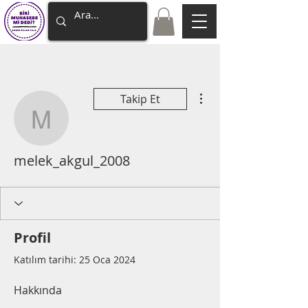
Diğer Eylemler
Takip Et
melek_akgul_2008
melek_akgul_2008
Profil
Katılım tarihi: 25 Oca 2024
Hakkında