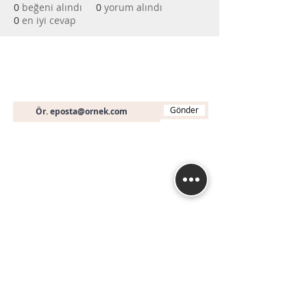
0
beğeni alındı
0
yorum alındı
0
en iyi cevap
Bültene Abone Olun
E-posta
Gönder
İletişim
+90 (536) 451 19 46
info@muhasebeegitimi
.com
Fethiye Mah. Turan (240) Sk. No: 3A A Blok D:
16
Nilüfer / BURSA
İstanbul