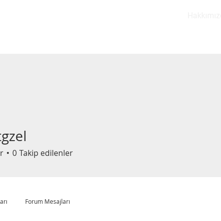
Hakkımız
gzel
l
r
0
Takip edilenler
arı
Forum Mesajları