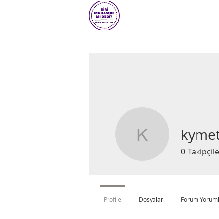
kymet
kymetgze
0
Takipçile
Profile
Dosyalar
Forum Yoruml