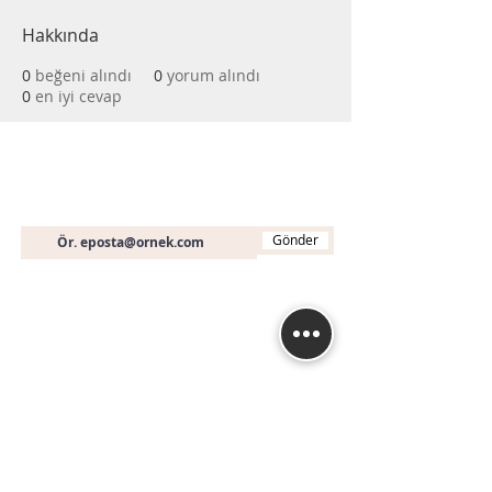
Hakkında
0
beğeni alındı
0
yorum alındı
0
en iyi cevap
Bültene Abone Olun
E-posta
Gönder
İletişim
+90 (536) 451 19 46
info@muhasebeegitimi
.com
Fethiye Mah. Turan (240) Sk. No: 3A A Blok D:
16
Nilüfer / BURSA
İstanbul