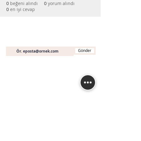
0
beğeni alındı
0
yorum alındı
0
en iyi cevap
Bültene Abone Olun
E-posta
Gönder
İletişim
+90 (536) 451 19 46
info@muhasebeegitimi
.com
Fethiye Mah. Turan (240) Sk. No: 3A A Blok D:
16
Nilüfer / BURSA
İstanbul