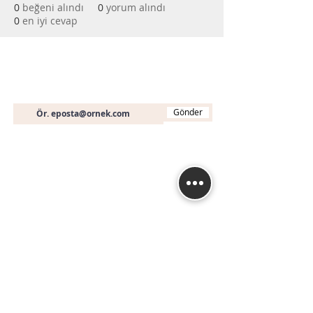
0
beğeni alındı
0
yorum alındı
0
en iyi cevap
Bültene Abone Olun
E-posta
Gönder
İletişim
+90 (536) 451 19 46
info@muhasebeegitimi
.com
Fethiye Mah. Turan (240) Sk. No: 3A A Blok D:
16
Nilüfer / BURSA
İstanbul