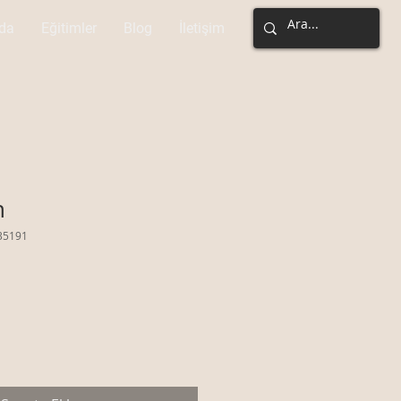
da
Eğitimler
Blog
İletişim
n
35191