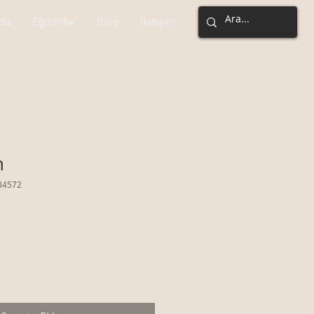
da
Eğitimler
Blog
İletişim
n
34572